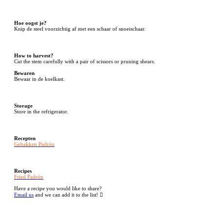
Hoe oogst je?
Knip de steel voorzichtig af met een schaar of snoeischaar.
How to harvest?
Cut the stem carefully with a pair of scissors or pruning shears.
Bewaren
Bewaar in de koelkast.
Storage
Store in the refrigerator.
Recepten
Gebakken Padrón
Recipes
Fried Padrón
Have a recipe you would like to share?
Email us
and we can add it to the list! ︎