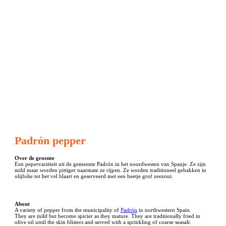
Padrón pepper
Over de groente
Een pepervariëteit uit de gemeente Padrón in het noordwesten van Spanje. Ze zijn
mild maar worden pittiger naarmate ze rijpen. Ze worden traditioneel gebakken in
olijfolie tot het vel blaart en geserveerd met een beetje grof zeezout.
About
A variety of pepper from the municipality of
Padrón
in northwestern Spain.
They are mild but become spicier as they mature. They are traditionally fried in
olive oil until the skin blisters and served with a sprinkling of coarse seasalt.