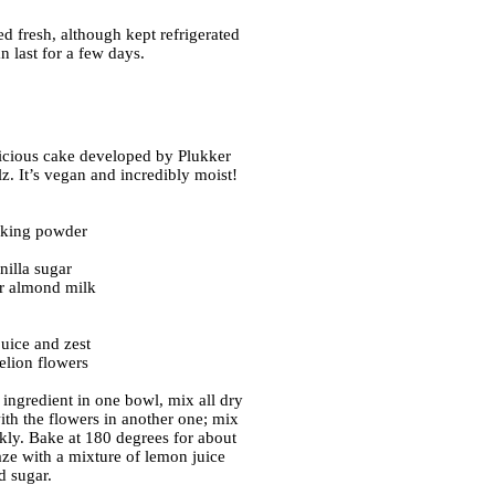
d fresh, although kept refrigerated
an last for a few days.
licious cake developed by Plukker
z. It’s vegan and incredibly moist!
aking powder
nilla sugar
r almond milk
uice and zest
elion flowers
 ingredient in one bowl, mix all dry
ith the flowers in another one; mix
kly. Bake at 180 degrees for about
aze with a mixture of lemon juice
 sugar.