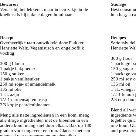
Bewaren
Storage
Vers is hij het lekkerst, maar in een zakje in de
Best consume
koelkast is hij enkele dagen houdbaar.
in a bag, it c
Recept
Recipes
Overheerlijke taart ontwikkeld door Plukker
Seriously de
Henriette Walz. Veganistisch en ongelooflijk
Henriette Wal
vochtig!
300 g flour
300 g bloem
1 package b
1 pakje bakpoeder
150 g sugar
150 g suiker
1 package va
1 pakje vanillesuiker
250 ml soy o
250 ml soja- of amandelmelk
135 ml oil
135 ml olie
1 TL vinegar
1 TL azijn
1/2-1 lemon j
1/2-1 citroensap en -rasp
2/3 cup dand
2/3 kopje paardenbloemen
Blend all wet
Meng alle natte ingrediënten in een kom, meng
ingredients w
alle droge ingrediënten met de bloemen in een
together quic
andere kom; meng snel door elkaar. Bak op 180
one hour. Gl
graden voor ongeveer een uur. Glaceer met een
and powdered
mengsel van citroensap en poedersuiker.