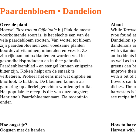
Paardenbloem • Dandelion
Over de plant
About
Hoewel
Taraxacum Officinale
bij Pluk de meest
While
Taraxa
voorkomende soort is, is het slechts een van de
type found at
vele paardebloem soorten. Van wortel tot bloem
Dandelion spe
zijn paardenbloemen zeer voedzame planten
dandelions ar
boordevol vitaminen, mineralen en vezels. Ze
with vitamins
zijn rijk aan antioxidanten en worden veel in
antioxidents 
gezondheidsproducten en in thee gebruikt.
as well as in
Paardenbloemblad - en stengel kunnen enigszins
greens can b
bitter zijn. Koken helpt om de smaak te
improve their
verbeteren. Probeer het eens met wat olijfolie en
with a bit of
knoflook te bakken. De bloemen kunnen als
flowers can b
garnering op allerlei gerechten worden gebruikt.
dishes. The 
Het populairste recept is die van onze oogster;
harvesters is
Henriette’s Paardebloementaart. Zie receptinfo
see recipe in
onder.
Hoe oogst je?
How to harv
Oogsten met de handen
Harvest with