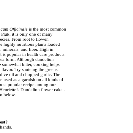
cum Officinale
is the most common
 Pluk, it is only one of many
cies. From root to flower,
e highly nutritious plants loaded
, minerals, and fiber. High in
it is popular in health care products
 tea form. Although dandelion
e somewhat bitter, cooking helps
 flavor. Try sauteing the greens
 olive oil and chopped garlic. The
e used as a garnish on all kinds of
most popular recipe among our
 Henriette’s Dandelion flower cake -
fo below.
est?
 hands.